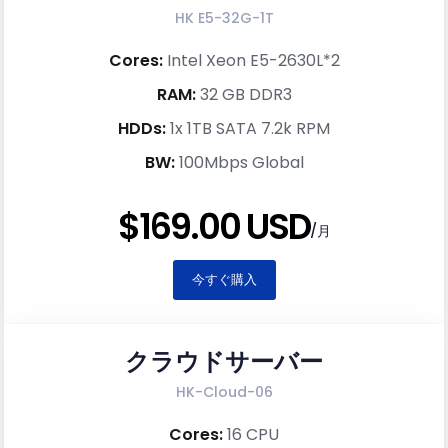
HK E5-32G-1T
Cores:
Intel Xeon E5-2630L*2
RAM:
32 GB DDR3
HDDs:
1x 1TB SATA 7.2k RPM
BW:
100Mbps Global
$169.00 USD
/月
今すぐ購入
クラウドサーバー
HK-Cloud-06
Cores:
16 CPU