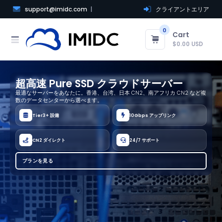
support@imidc.com
クライアントエリア
0
Cart
$0.00 USD
超高速 Pure SSD クラウドサーバー
最適なサーバーをあなたに。香港、台湾、日本 CN2、南アフリカ CN2 など複
数のデータセンターから選べます。
Tier3+ 設備
10Gbps アップリンク
CN2 ダイレクト
24/7 サポート
プランを見る