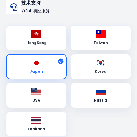
技术支持
7x24 响应服务
HongKong
Taiwan
Japan
Korea
USA
Russia
Thailand