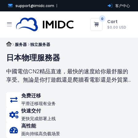
support@imidc.com
客户中心
0
Cart
$0.00 USD
服务器
独立服务器
日本物理服務器
中國電信CN2精品直連，最快的速度給你最舒服的
享受。無論是你打遊戲還是爬牆看電影還是外貿業
務都會給你最好的體驗
免费迁移
平滑迁移现有业务
快速交付
更快完成部署上线
高性能
面向持续高负载场景