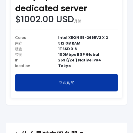
dedicated server
$1002.00 USD
月付
Cores
Intel XEON E5-2695V2 X 2
内存
512 GB RAM
硬盘
1TSSD X 8
带宽
100Mbps BGP Global
IP
253 (/24 ) Native IPv4
location
Tokyo
立即购买