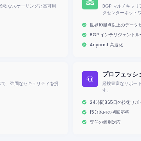
柔軟なスケーリングと高可用
BGP マルチキャ
タセンターネット
世界10拠点以上のデータ
BGP インテリジェント
Anycast 高速化
プロフェッシ
防御で、強固なセキュリティを提
経験豊富なサポー
す。
24時間365日の技術サポ
15分以内の初回応答
専任の個別対応