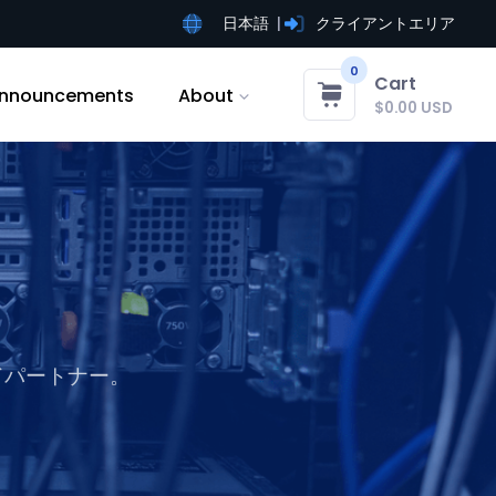
日本語
クライアントエリア
0
Cart
nnouncements
About
$0.00 USD
ドパートナー。