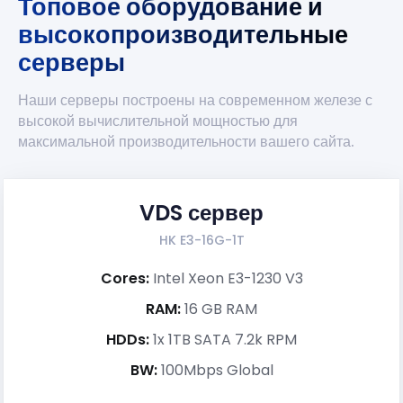
Топовое оборудование и
высокопроизводительные
серверы
Наши серверы построены на современном железе с
высокой вычислительной мощностью для
максимальной производительности вашего сайта.
VDS сервер
HK E3-16G-1T
Cores:
Intel Xeon E3-1230 V3
RAM:
16 GB RAM
HDDs:
1x 1TB SATA 7.2k RPM
BW:
100Mbps Global