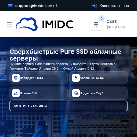
support@imidc.com
Клиентская зона
0
Cart
$0.00 USD
Сверхбыстрые Pure SSD облачные
серверы
Лучшие серверы для вашего проекта. Выбирайте из дата-центров в
Гонконге, Тайване, Японии CN2 и Южной Африке CN2.
Площадка Tier3+
Аплинк 10 Гбит/с
Прямой CN2
Поддержка 24/7
СМОТРЕТЬ ТАРИФЫ