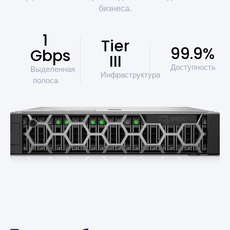
бизнеса.
1
Tier
99.9%
Gbps
III
Доступность
Выделенная
Инфраструктура
полоса