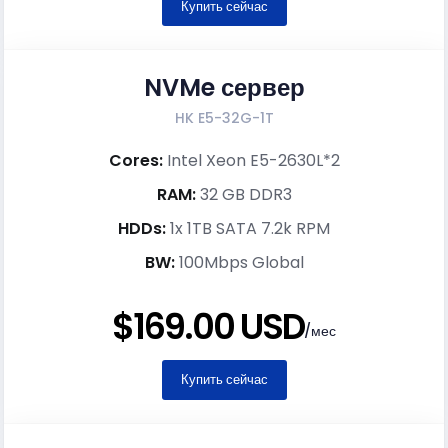
Купить сейчас
NVMe сервер
HK E5-32G-1T
Cores:
Intel Xeon E5-2630L*2
RAM:
32 GB DDR3
HDDs:
1x 1TB SATA 7.2k RPM
BW:
100Mbps Global
$169.00 USD
/мес
Купить сейчас