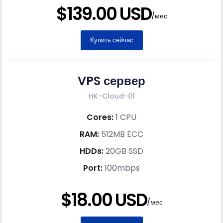
$139.00 USD
/мес
Купить сейчас
VPS сервер
HK-Cloud-01
Cores:
1 CPU
RAM:
512MB ECC
HDDs:
20GB SSD
Port:
100mbps
$18.00 USD
/мес