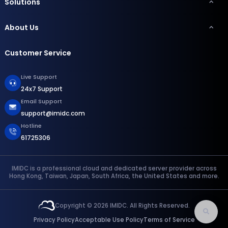
Solutions
About Us
Customer Service
Live Support
24x7 Support
Email Support
support@imidc.com
Hotline
61725306
IMIDC is a professional cloud and dedicated server provider across
Hong Kong, Taiwan, Japan, South Africa, the United States and more.
Copyright © 2026 IMIDC. All Rights Reserved.
Privacy Policy
Acceptable Use Policy
Terms of Service