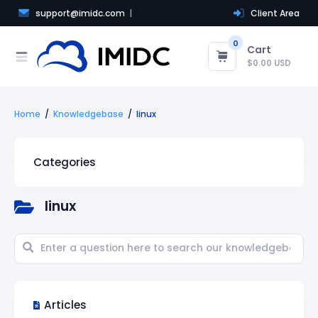
support@imidc.com
Client Area
0
Cart
$0.00 USD
Home
Knowledgebase
linux
Categories
linux
Articles