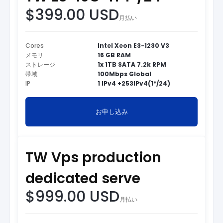
$399.00 USD
月払い
Cores
Intel Xeon E3-1230 V3
メモリ
16 GB RAM
ストレージ
1x 1TB SATA 7.2k RPM
帯域
100Mbps Global
IP
1 IPv4 +253IPv4(1*/24)
お申し込み
TW Vps production
dedicated serve
$999.00 USD
月払い