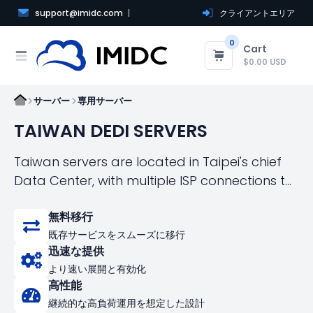
support@imidc.com
クライアントエリア
0
Cart
$0.00 USD
サーバー
専用サーバー
TAIWAN DEDI SERVERS
Taiwan servers are located in Taipei's chief
Data Center, with multiple ISP connections to
both local and international networks! We
無料移行
offer fast, automated server management
既存サービスをスムーズに移行
and activation in just a few minutes,
迅速な提供
eliminating long waiting times!
より速い展開と有効化
高性能
継続的な高負荷運用を想定した設計