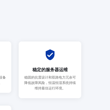
verified_user
稳定的服务器运维
设备
稳固的抗震设计和双路电力冗余可
。
降低故障风险，恒温恒湿系统持续
维持最佳运行环境。