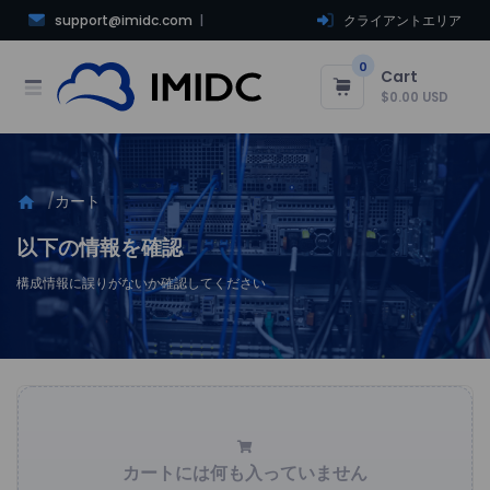
support@imidc.com
クライアントエリア
0
Cart
$0.00 USD
カート
home
以下の情報を確認
構成情報に誤りがないか確認してください
カートには何も入っていません