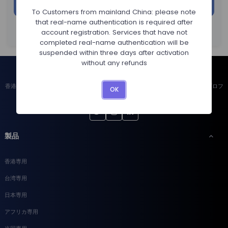
お支払い
To Customers from mainland China: please note
that real-name authentication is required after
他のサービスを追加する
account registration. Services that have not
completed real-name authentication will be
suspended within three days after activation
without any refunds
香港、台湾、日本、南アフリカ、米国などでクラウドと専用サーバーを提供するプロフ
OK
ェッショナルな事業者です。
製品
香港専用
台湾専用
日本専用
アフリカ専用