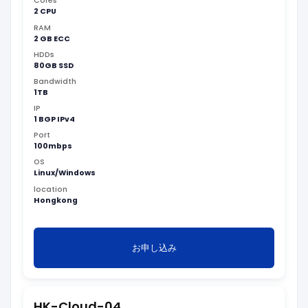
Cores
2 CPU
RAM
2 GB ECC
HDDs
80GB SSD
Bandwidth
1TB
IP
1 BGP IPv4
Port
100mbps
OS
Linux/Windows
location
Hongkong
お申し込み
HK-Cloud-04