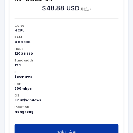
$48.88 USD
月払い
Cores
4 CPU
RAM
4 GB ECC
HDDs
120GB SSD
Bandwidth
1TB
IP
1 BGP IPv4
Port
200mbps
OS
Linux/Windows
location
Hongkong
お申し込み