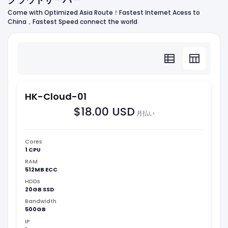
Come with Optimized Asia Route！Fastest Internet Acess to
China，Fastest Speed connect the world
HK-Cloud-01
$18.00 USD
月払い
Cores
1 CPU
RAM
512MB ECC
HDDs
20GB SSD
Bandwidth
500GB
IP