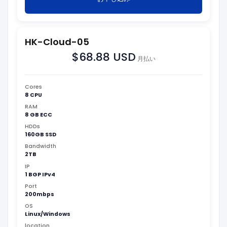
HK-Cloud-05
$68.88 USD
月払い
Cores
8 CPU
RAM
8 GB ECC
HDDs
160GB SSD
Bandwidth
2TB
IP
1 BGP IPv4
Port
200mbps
OS
Linux/Windows
location