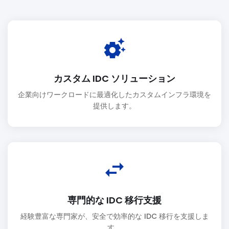
settings_suggest
カスタム IDC ソリューション
企業向けワークロードに最適化したカスタムインフラ環境を
提供します。
swap_horiz
専門的な IDC 移行支援
経験豊富な専門家が、安全で効率的な IDC 移行を支援しま
す。