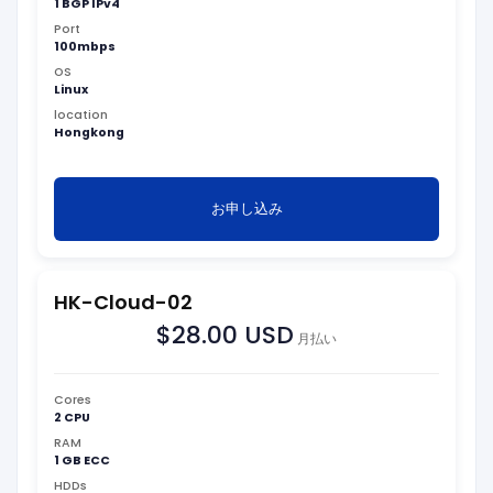
1 BGP IPv4
Port
100mbps
OS
Linux
location
Hongkong
お申し込み
HK-Cloud-02
$28.00 USD
月払い
Cores
2 CPU
RAM
1 GB ECC
HDDs