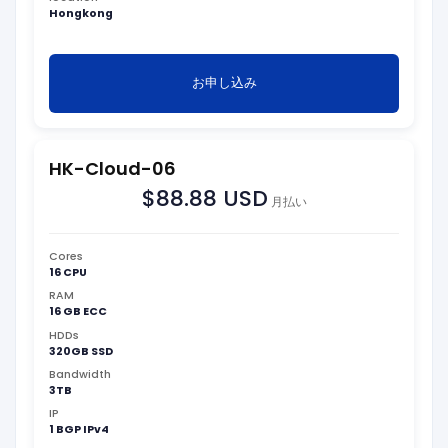
Hongkong
お申し込み
HK-Cloud-06
$88.88 USD
月払い
Cores
16 CPU
RAM
16 GB ECC
HDDs
320GB SSD
Bandwidth
3TB
IP
1 BGP IPv4