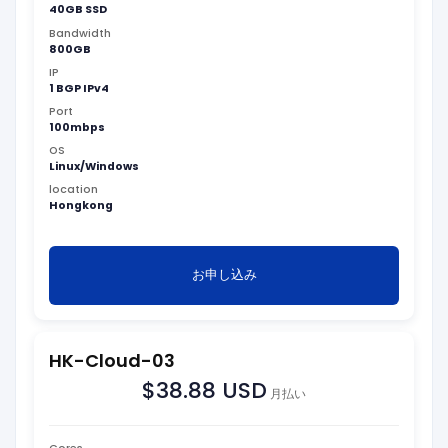
40GB SSD
Bandwidth
800GB
IP
1 BGP IPv4
Port
100mbps
OS
Linux/Windows
location
Hongkong
お申し込み
HK-Cloud-03
$38.88 USD
月払い