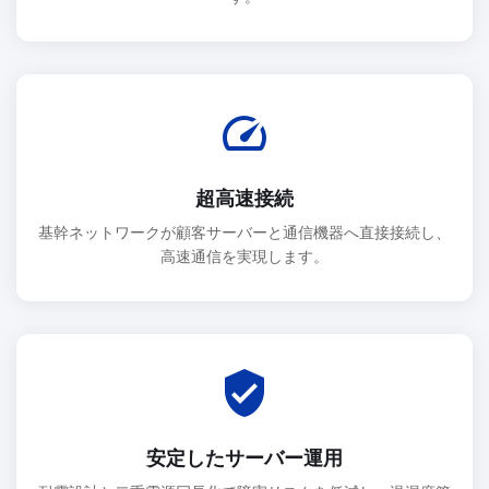
speed
超高速接続
基幹ネットワークが顧客サーバーと通信機器へ直接接続し、
高速通信を実現します。
verified_user
安定したサーバー運用