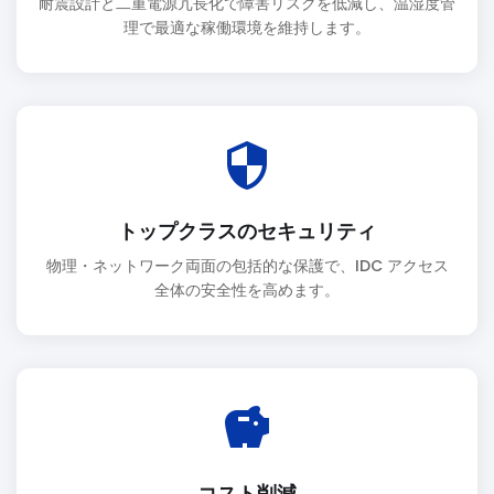
耐震設計と二重電源冗長化で障害リスクを低減し、温湿度管
理で最適な稼働環境を維持します。
security
トップクラスのセキュリティ
物理・ネットワーク両面の包括的な保護で、IDC アクセス
全体の安全性を高めます。
savings
コスト削減